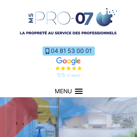
04 81 53 00 01
5
/5
(1 avis)
MENU